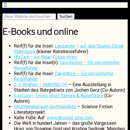
Text, der trifft.
E-Books und online
Reif(f) für die Insel:
Lanzarote – auf den Spuren César
Manriques
(kleiner Kunstreiseführer)
UhrZeit – ein Near-Future-Krimi
Reif(f) für die Insel(n):
Seychellen – Ein persönlicher
Reiseführer
Reif(f) für die Insel:
Zakynthos – Ein persönlicher
Reiseführer
2-3 Straßen – MAKING OF
– Eine Ausstellung in
Städten des Ruhrgebiets von Jochen Gerz (Co-Autorin)
EssLust – Erotic Short Stories & Appetizers
(Co-
Autorin)
Weltliteraturraum dortmundruhr
– Science Fiction
Literaturprojekt
Kalte Füße. Auf:
www.absolut-zine.com
.
Die Welt in hundert Jahren – das große Vergessen.
Hrsg. von Susanne Gold und Kristina Sedmak: München